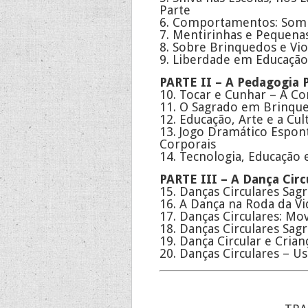
Parte
6. Comportamentos: Somb
7. Mentirinhas e Pequena
8. Sobre Brinquedos e Vio
9. Liberdade em Educação
PARTE II – A Pedagogia 
10. Tocar e Cunhar – A 
11. O Sagrado em Brinque
12. Educação, Arte e a C
13. Jogo Dramático Espont
Corporais
14. Tecnologia, Educação 
PARTE III – A Dança Circ
15. Danças Circulares Sag
16. A Dança na Roda da Vi
17. Danças Circulares: M
18. Danças Circulares Sag
19. Dança Circular e Cria
20. Danças Circulares – U