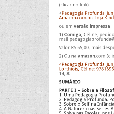
(clicar no link):
<
Pedagogia Profunda: Jung
Amazon.com.br: Loja Kind
ou em
versão impressa
1)
Comigo
, Céline, pedid
mail
pedagogiaprofunda
Valor RS 65,00, mais desp
2) Ou
na amazon
.com (cli
<
Pedagogia Profunda: Jun
Lorthiois, Céline: 97816
14,00.
SUMÁRIO
PARTE I – Sobre a Filoso
1. Uma Pedagogia Profund
2. Pedagogia Profunda. P
3. Sobre o Self na Infânci
4. A Natureza nas Séries Bá
5. Shiva nas Escolas, nos 