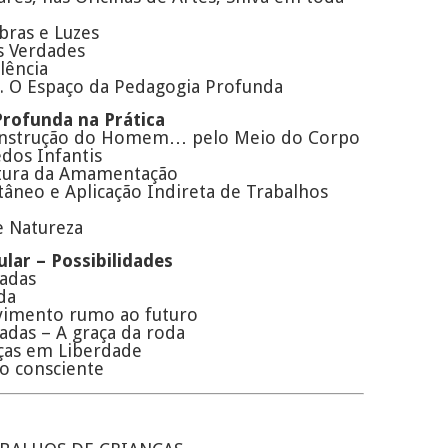
ras e Luzes
s Verdades
lência
. O Espaço da Pedagogia Profunda
Profunda na Prática
Construção do Homem… pelo Meio do Corpo
dos Infantis
ultura da Amamentação
âneo e Aplicação Indireta de Trabalhos
e Natureza
ular – Possibilidades
radas
da
ovimento rumo ao futuro
radas – A graça da roda
nças em Liberdade
so consciente