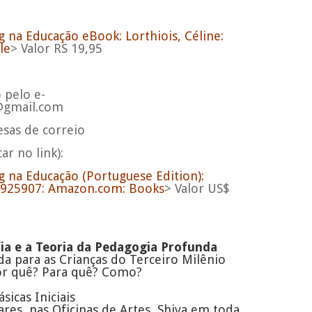
 na Educação eBook: Lorthiois, Céline:
le
> Valor RS 19,95
o pelo
e-
@gmail.com
esas de correio
car no link):
g na Educação (Portuguese Edition):
96925907: Amazon.com: Books
> Valor US$
fia e a Teoria da Pedagogia Profunda
a para as Crianças do Terceiro Milênio
or quê? Para quê? Como?
a
sicas Iniciais
Lares, nas Oficinas de Artes, Shiva em toda